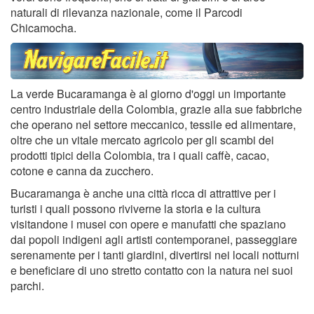
naturali di rilevanza nazionale, come il Parcodi
Chicamocha.
La verde Bucaramanga è al giorno d'oggi un importante
centro industriale della Colombia, grazie alla sue fabbriche
che operano nel settore meccanico, tessile ed alimentare,
oltre che un vitale mercato agricolo per gli scambi dei
prodotti tipici della Colombia, tra i quali caffè, cacao,
cotone e canna da zucchero.
Bucaramanga è anche una città ricca di attrattive per i
turisti i quali possono riviverne la storia e la cultura
visitandone i musei con opere e manufatti che spaziano
dai popoli indigeni agli artisti contemporanei, passeggiare
serenamente per i tanti giardini, divertirsi nei locali notturni
e beneficiare di uno stretto contatto con la natura nei suoi
parchi.